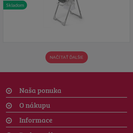
Skladom
NAČÍTAŤ ĎALŠIE
Naša ponuka
O nákupu
Informace