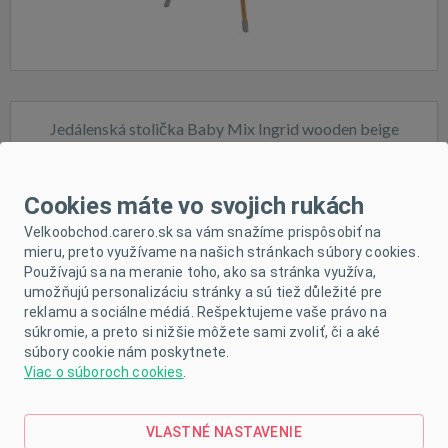
Jedálenská stolička Baby Mix Ingrid wooden beige
Cookies máte vo svojich rukách
Velkoobchod.carero.sk sa vám snažíme prispôsobiť na
mieru, preto využívame na našich stránkach súbory cookies.
Používajú sa na meranie toho, ako sa stránka využíva,
Skladom
umožňujú personalizáciu stránky a sú tiež důležité pre
reklamu a sociálne médiá. Rešpektujeme vaše právo na
súkromie, a preto si nižšie môžete sami zvoliť, či a aké
súbory cookie nám poskytnete.
Viac o súboroch cookies
.
VLASTNÉ NASTAVENIE