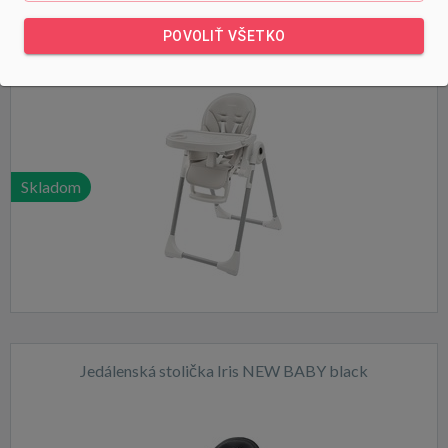
Jedálenská stolička Iris NEW BABY warm grey
POVOLIŤ VŠETKO
Skladom
Jedálenská stolička Iris NEW BABY black