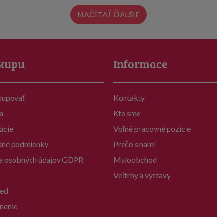
NAČÍTAŤ ĎALŠIE
kupu
Informace
kupovať
Kontakty
a
Kto sme
ácie
Voľné pracovné pozície
né podmienky
Prečo s nami
a osobných údajov GDPR
Maloobchod
Veľtrhy a výstavy
ed
nenie