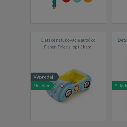
Detské nafukovacie autíčko
Dets
Fisher-Price s loptičkami
119x79x51 cm
Výpredaj
Skladom
Skla