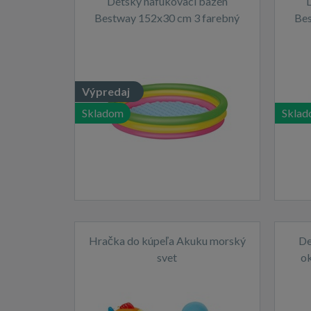
Detský nafukovací bazén
Bestway 152x30 cm 3 farebný
Bes
Výpredaj
Skladom
Skla
Hračka do kúpeľa Akuku morský
De
svet
o