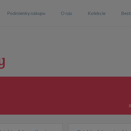
Podmienky nákupu
O nás
Kolekcie
Best
y
R