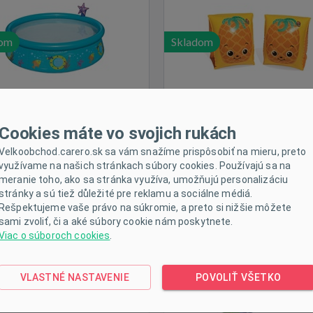
dom
Skladom
Cookies máte vo svojich rukách
Velkoobchod.carero.sk sa vám snažíme prispôsobiť na mieru, preto
využívame na našich stránkach súbory cookies. Používajú sa na
čky do vody Lodičky 14 cm
Detský nafukovací bazé
meranie toho, ako sa stránka využíva, umožňujú personalizáciu
BAYO 3 ks
Bestway Mickey Mouse Roa
stránky a sú tiež důležité pre reklamu a sociálne médiá.
rodinný
Rešpektujeme vaše právo na súkromie, a preto si nižšie môžete
sami zvoliť, či a aké súbory cookie nám poskytnete.
Viac o súboroch cookies
.
VLASTNÉ NASTAVENIE
POVOLIŤ VŠETKO
dom
Skladom