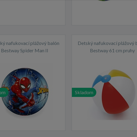
ký nafukovací plážový balón
Detský nafukovací plážový 
Bestway Spider Man II
Bestway 61 cm pruhy
dom
Skladom