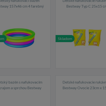
Detský nafukovací bazén
Detské nafukovacie rukáv
tway 157x46 cm 4 farebný
Bestway Typ C 25x15 c
dom
Skladom
tský bazén s nafukovacím
Detské nafukovacie rukáv
krajom a sprchou Bestway
Bestway Ovocie 23cm x 1
žlté