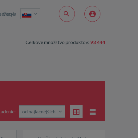
sellery
Verzia
Celkové množstvo produktov:
93 444
adenie: