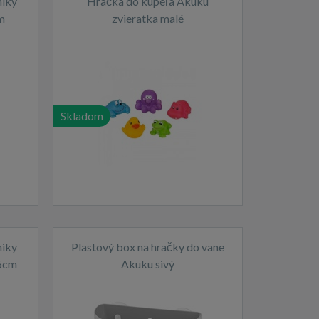
niky
Hračka do kúpeľa Akuku
m
zvieratka malé
Skladom
niky
Plastový box na hračky do vane
5cm
Akuku sivý