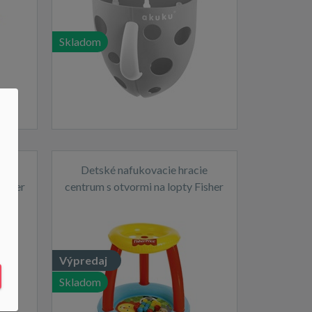
Skladom
n
Detské nafukovacie hracie
dster
centrum s otvormi na lopty Fisher
Price
Výpredaj
Skladom