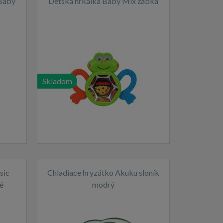
 Baby
Detská hrkálka Baby Mix žabka
Skladom
sic
Chladiace hryzátko Akuku sloník
é
modrý