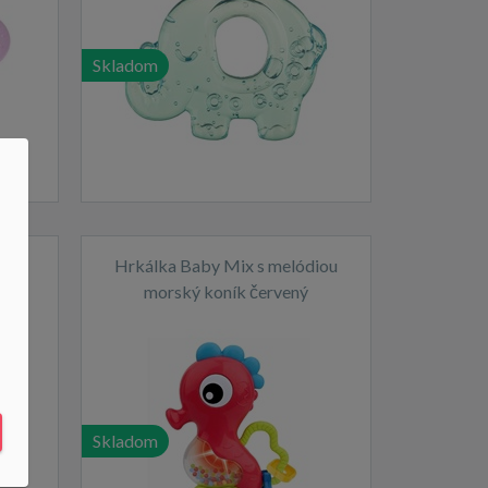
Skladom
ku
Hrkálka Baby Mix s melódiou
morský koník červený
Skladom