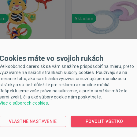
dom
Skladom
Cookies máte vo svojich rukách
Velkoobchod.carero.sk sa vám snažíme prispôsobiť na mieru, preto
využívame na našich stránkach súbory cookies. Používajú sa na
hladiace hryzátko Akuku
Chladiace hryzátko Aku
meranie toho, ako sa stránka využíva, umožňujú personalizáciu
srdiečko ružové
kormidlo modré
stránky a sú tiež důležité pre reklamu a sociálne médiá.
Rešpektujeme vaše právo na súkromie, a preto si nižšie môžete
sami zvoliť, či a aké súbory cookie nám poskytnete.
Viac o súboroch cookies
.
VLASTNÉ NASTAVENIE
POVOLIŤ VŠETKO
dom
Skladom