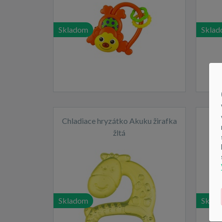
Skladom
Skla
Chladiace hryzátko Akuku žirafka
C
žltá
Skladom
Skla