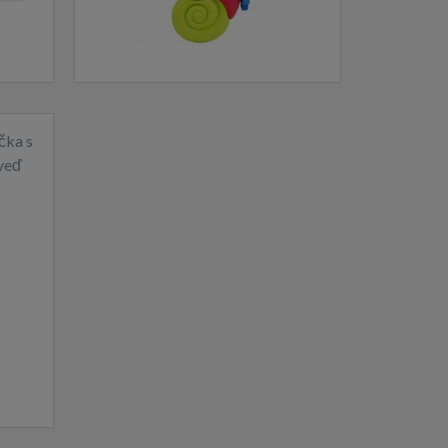
čka s
veď