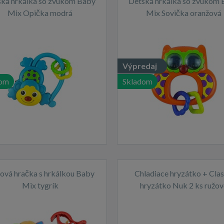
ká hrkálka so zvukom Baby
Detská hrkálka so zvukom
Mix Opička modrá
Mix Sovička oranžová
Výpredaj
dom
Skladom
šová hračka s hrkálkou Baby
Chladiace hryzátko + Clas
Mix tygrík
hryzátko Nuk 2 ks ružov