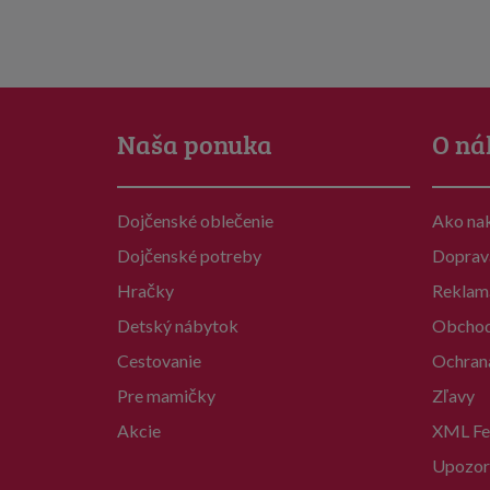
Naša ponuka
O ná
Dojčenské oblečenie
Ako na
Dojčenské potreby
Doprav
Hračky
Reklam
Detský nábytok
Obchod
Cestovanie
Ochran
Pre mamičky
Zľavy
Akcie
XML Fe
Upozor