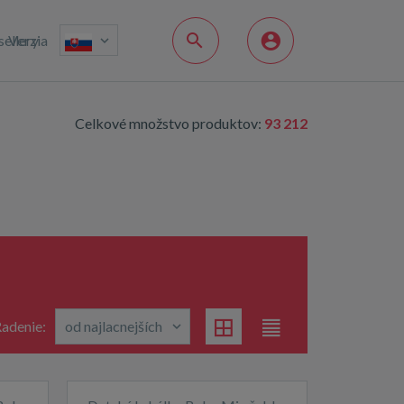
sellery
Verzia
Celkové množstvo produktov:
93 212
adenie: