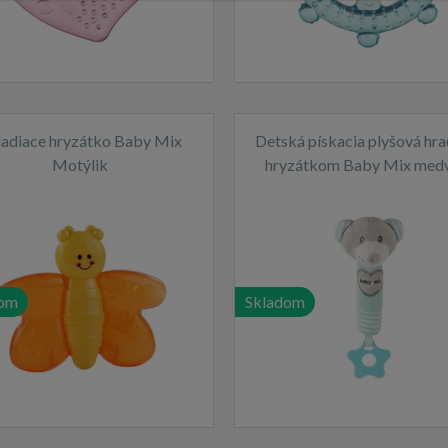
ladiace hryzátko Baby Mix
Detská pískacia plyšová hra
Motýlik
hryzátkom Baby Mix med
mätový
dom
Skladom