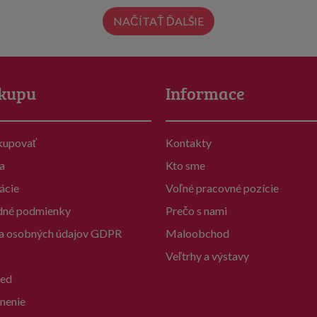
NAČÍTAŤ ĎALŠIE
kupu
Informace
kupovať
Kontakty
a
Kto sme
ácie
Voľné pracovné pozície
né podmienky
Prečo s nami
a osobných údajov GDPR
Maloobchod
Veľtrhy a výstavy
ed
nenie