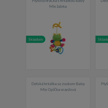
Plyšová hračka s hrkálkou Baby
Dets
Mix žabka
Skladom
Skla
Detská hrkálka so zvukom Baby
Ply
Mix Opička oranžová