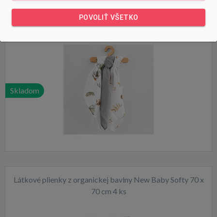
Mušelínová plienka New Baby 60x80 cm 3 ks UNI
POVOLIŤ VŠETKO
Skladom
Látkové plienky z organickej bavlny New Baby Softy 70 x
70 cm 4 ks