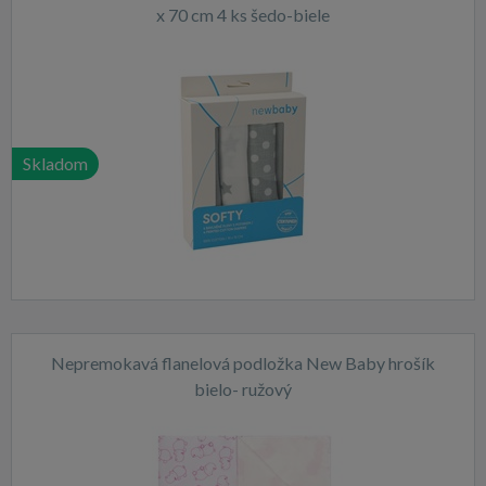
x 70 cm 4 ks šedo-biele
Skladom
Nepremokavá flanelová podložka New Baby hrošík
bielo- ružový