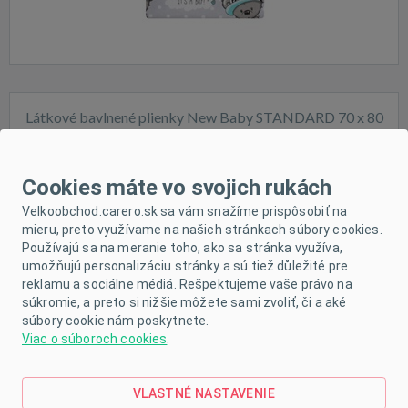
Látkové bavlnené plienky New Baby STANDARD 70 x 80
cm 10 ks biele
Cookies máte vo svojich rukách
Velkoobchod.carero.sk sa vám snažíme prispôsobiť na
mieru, preto využívame na našich stránkach súbory cookies.
Používajú sa na meranie toho, ako sa stránka využíva,
Skladom
umožňujú personalizáciu stránky a sú tiež důležité pre
reklamu a sociálne médiá. Rešpektujeme vaše právo na
súkromie, a preto si nižšie môžete sami zvoliť, či a aké
súbory cookie nám poskytnete.
Viac o súboroch cookies
.
VLASTNÉ NASTAVENIE