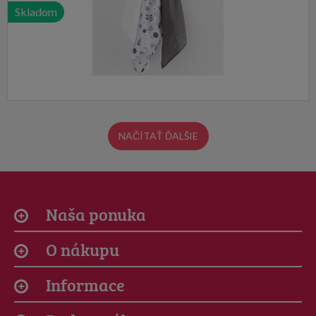
Skladom
NAČÍTAŤ ĎALŠIE
Naša ponuka
O nákupu
Informace