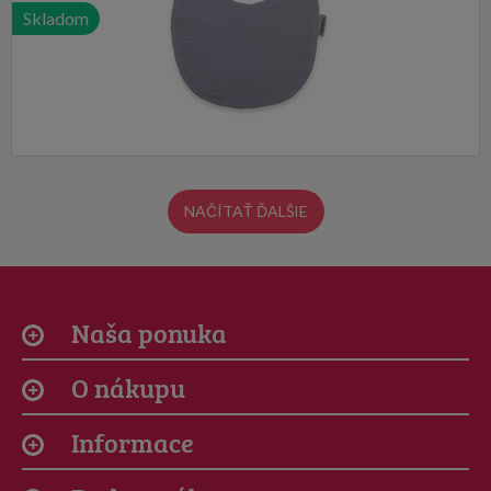
Skladom
NAČÍTAŤ ĎALŠIE
Naša ponuka
O nákupu
Informace