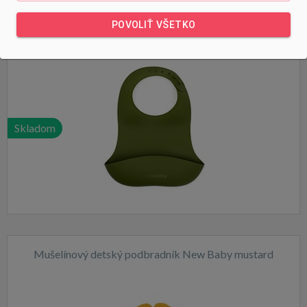
Silikónový podbradník New Baby olivovo zelený
POVOLIŤ VŠETKO
Skladom
Mušelínový detský podbradník New Baby mustard