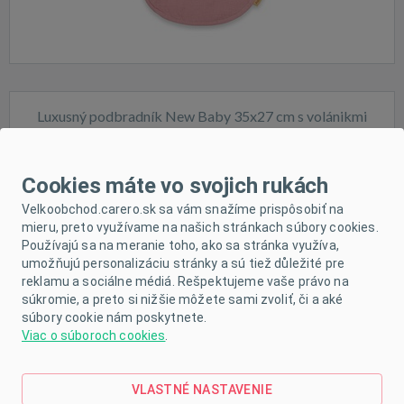
Luxusný podbradník New Baby 35x27 cm s volánikmi
Cookies máte vo svojich rukách
Velkoobchod.carero.sk sa vám snažíme prispôsobiť na
mieru, preto využívame na našich stránkach súbory cookies.
Používajú sa na meranie toho, ako sa stránka využíva,
Skladom
umožňujú personalizáciu stránky a sú tiež důležité pre
reklamu a sociálne médiá. Rešpektujeme vaše právo na
súkromie, a preto si nižšie môžete sami zvoliť, či a aké
súbory cookie nám poskytnete.
Viac o súboroch cookies
.
VLASTNÉ NASTAVENIE