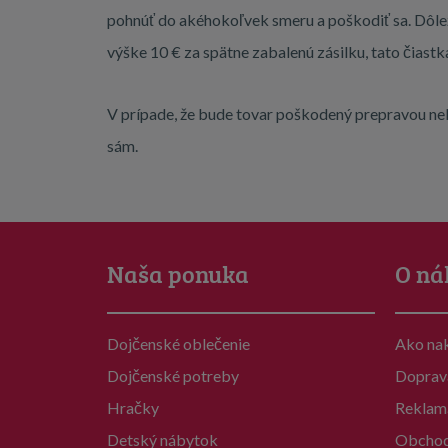
pohnúť do akéhokoľvek smeru a poškodiť sa. Dôlež
výške 10 € za spätne zabalenú zásilku, tato čiast
V prípade, že bude tovar poškodený prepravou ne
sám.
Naša ponuka
O ná
Dojčenské oblečenie
Ako na
Dojčenské potreby
Doprav
Hračky
Reklam
Detský nábytok
Obchod