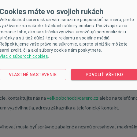
Cookies máte vo svojich rukách
skej služby GLS alebo Geis do 24 hodín od expedície. Priebeh
Velkoobchod.carero.sk sa vám snažíme prispôsobiť na mieru, preto
ravca zašle formou sms správy.
využívame na našich stránkach súbory cookies. Používajú sa na
meranie toho, ako sa stránka využíva, umožňujú personalizáciu
stránky a sú tiež důležité pre reklamu a sociálne médiá.
50 kg, budeme musieť zásielku zaslať na palete.
Rešpektujeme vaše právo na súkromie, a preto si nižšie môžete
sami zvoliť, či a aké súbory cookie nám poskytnete.
Viac o súboroch cookies
.
bu bankovým prevodom, úhradu vykonáte na účet FIO banky, as č 
 emailu, keď si kliknete na vytvoriť promofaktúre u danej objedná
VLASTNÉ NASTAVENIE
POVOLIŤ VŠETKO
ie, kontaktujte nás na
velkoobchod@carero.cz
alebo na telefónn
átum vyzdvihnutia, adresu zákazníka a telefonický kontakt.
vihovať musia byť správne zabalené a nesmú presahovať maximál