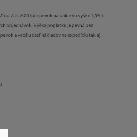
sť
od 7. 5. 2020 príspevok na balné vo výške 1,99 €
vých objednávok.
Výška poplatku je pevná bez
pevok a väčšiu časť nákladov na expedíciu tak aj
u