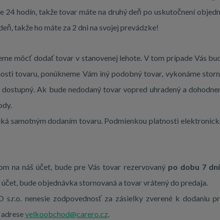
e 24 hodín, takže tovar máte na druhý deň po uskutočnení objedn
deň, takže ho máte za 2 dni na svojej prevádzke!
budeme môcť dodať tovar v stanovenej lehote. V tom prípade Vás 
nosti tovaru, ponúkneme Vám iný podobný tovar, vykonáme storn
ľa dostupný. Ak bude nedodaný tovar vopred uhradený a dohodne
ody.
iká samotným dodaním tovaru. Podmienkou platnosti elektronicke
dom na náš účet, bude pre Vás tovar rezervovaný
po dobu 7 dní
 účet, bude objednávka stornovaná a tovar vrátený do predaja.
.r.o. nenesie zodpovednosť za zásielky zverené k dodaniu pr
a adrese
velkoobchod@carero.cz
.