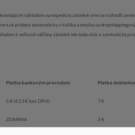
narastajúcim nákladom na expedíciu zásielok sme sa rozhodli zavie
ero.sk pridaný automaticky v košíku a netýka sa dropshippingo
ľadom k veľkosti väčšiny zásielok ide teda skôr o symbolický prís
Platba bankovým prevodom
Platba dobierko
5 € (4,13 € bez DPH)
7 €
ZDARMA
2 €