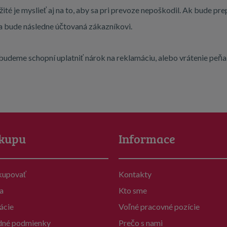
ité je myslieť aj na to, aby sa pri prevoze nepoškodil. Ak bude p
ka bude následne účtovaná zákazníkovi.
budeme schopní uplatniť nárok na reklamáciu, alebo vrátenie peň
kupu
Informace
kupovať
Kontakty
a
Kto sme
ácie
Voľné pracovné pozície
né podmienky
Prečo s nami