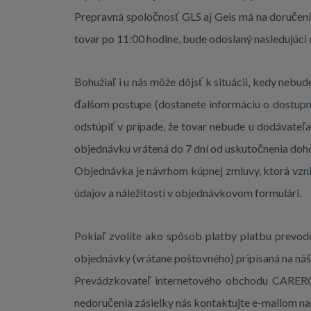
Prepravná spoločnosť GLS aj Geis má na doručeni
tovar po 11:00 hodine, bude odoslaný nasledujúci 
Bohužiaľ i u nás môže dôjsť k situácii, kedy ne
ďalšom postupe (dostanete informáciu o dostup
odstúpiť v prípade, že tovar nebude u dodávate
objednávku vrátená do 7 dní od uskutočnenia doh
Objednávka je návrhom kúpnej zmluvy, ktorá vzn
údajov a náležitostí v objednávkovom formulári.
Pokiaľ zvolíte ako spôsob platby platbu prevo
objednávky (vrátane poštovného) pripísaná na náš
Prevádzkovateľ internetového obchodu CARERO s
nedoručenia zásielky nás kontaktujte e-mailom n