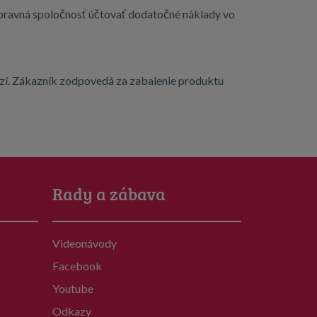
repravná spoločnosť účtovať dodatočné náklady vo
azí. Zákazník zodpovedá za zabalenie produktu
Rady a zábava
Videonávody
Facebook
Youtube
Odkazy