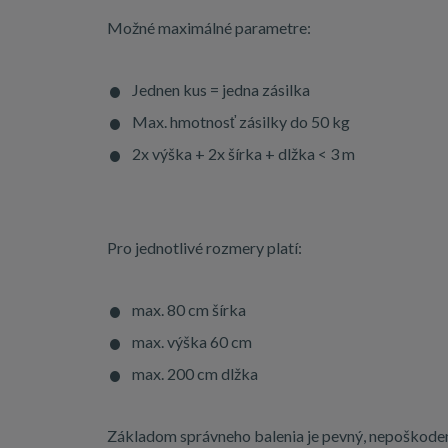
Možné maximálné parametre:
Jednen kus = jedna zásilka
Max. hmotnosť zásilky do 50 kg
2x výška + 2x šírka + dlžka < 3 m
Pro jednotlivé rozmery platí:
max. 80 cm šírka
max. výška 60 cm
max. 200 cm dlžka
Základom správneho balenia je pevný, nepoškodený