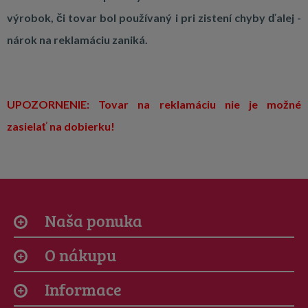
výrobok, či tovar bol používaný i pri zistení chyby ďalej -
nárok na reklamáciu zaniká.
UPOZORNENIE: Tovar na reklamáciu nie je možné
zasielať na dobierku!
Naša ponuka
O nákupu
Informace