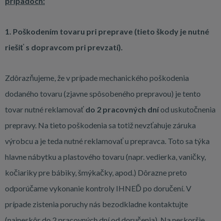
prípadoch:
1. Poškodením tovaru pri preprave (tieto škody je nutné
riešiť s dopravcom pri prevzatí).
Zdôrazňujeme, že v prípade mechanického poškodenia
dodaného tovaru (zjavne spôsobeného prepravou) je tento
tovar nutné reklamovať
do 2 pracovných dní
od uskutočnenia
prepravy. Na tieto poškodenia sa totiž nevzťahuje záruka
výrobcu a je teda nutné reklamovať u prepravca. Toto sa týka
hlavne nábytku a plastového tovaru (napr. vedierka, vaničky,
kočiariky pre bábiky, šmýkačky, apod.) Dôrazne preto
odporúčame vykonanie kontroly IHNEĎ po doručení. V
prípade zistenia poruchy nás bezodkladne kontaktujte
(najneskôr do 2 pracovných dní od doručenia). Na neskoršie