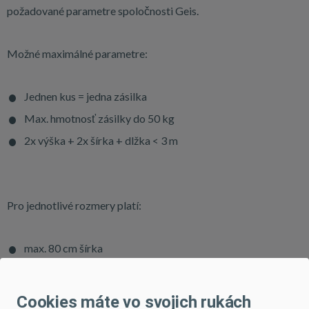
požadované parametre spoločnosti Geis.
Možné maximálné parametre:
Jednen kus = jedna zásilka
Max. hmotnosť zásilky do 50 kg
2x výška + 2x šírka + dlžka < 3 m
Pro jednotlivé rozmery platí:
max. 80 cm šírka
max. výška 60 cm
max. 200 cm dlžka
Cookies máte vo svojich rukách