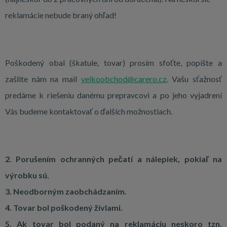
reklamácie nebude braný ohľad!
Poškodený obal (škatule, tovar) prosím sfoťte, popíšte a
zašlite nám na mail
velkoobchod@carero.cz
. Vašu sťažnosť
predáme k riešeniu danému prepravcovi a po jeho vyjadrení
Vás budeme kontaktovať o ďalších možnostiach.
2. Porušením ochranných pečatí a nálepiek, pokiaľ na
výrobku sú.
3. Neodborným zaobchádzaním.
4. Tovar bol poškodený živlami.
5. Ak tovar bol podaný na reklamáciu neskoro tzn.