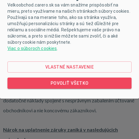
Velkoobchod.carero.sk sa vám snažíme prispôsobiť na
Základom správneho balenia je pevný, nepoškodený a najlepšie
mieru, preto využívame na našich stránkach súbory cookies.
Používajú sa na meranie toho, ako sa stránka využíva,
nový kartón. Akýkoľvek tovar vo vnútri kartónu je potrebné
umožňujú personalizáciu stránky a sú tiež důležité pre
reklamu a sociálne médiá. Rešpektujeme vaše právo na
naozaj dobre zafixovať, aby sa nemohol pohnúť do
súkromie, a preto si nižšie môžete sami zvoliť, či a aké
akéhokoľvek smeru a poškodiť sa. Dôležité je myslieť aj na to,
súbory cookie nám poskytnete.
Viac o súboroch cookies
.
aby sa pri prevoze nepoškodil. Ak bude prepravná spoločnosť
účtovať dodatočné náklady vo výške 10 € za spätne zabalenú
VLASTNÉ NASTAVENIE
zásilku, tato čiastka bude následne účtovaná zákazníkovi.
POVOLIŤ VŠETKO
V prípade reklamácie u dropshippingových zákazníkov budú
dodatočné náklady spojené s nesprávnym zabalením účtované
obchodníkovi a nie koncovému zákazníkovi.
Nárok na uplatnenie záruky zaniká v nasledujúcich