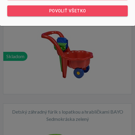
Detský záhradný fúrik s lopatkou a hrabličkami BAYO
POVOLIŤ VŠETKO
Sedmokráska červený
Skladom
Detský záhradný fúrik s lopatkou a hrabličkami BAYO
Sedmokráska zelený