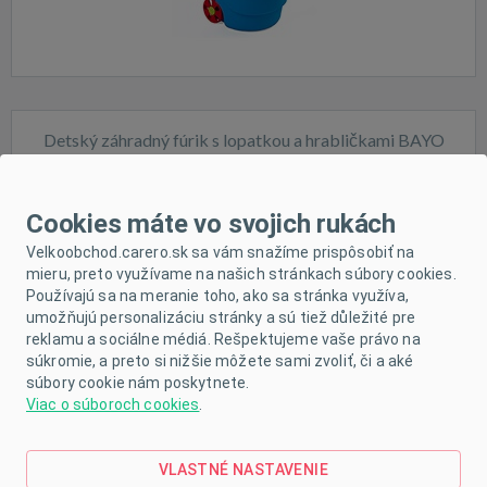
Detský záhradný fúrik s lopatkou a hrabličkami BAYO
Sedmokráska modrý
Cookies máte vo svojich rukách
Velkoobchod.carero.sk sa vám snažíme prispôsobiť na
mieru, preto využívame na našich stránkach súbory cookies.
Používajú sa na meranie toho, ako sa stránka využíva,
Skladom
umožňujú personalizáciu stránky a sú tiež důležité pre
reklamu a sociálne médiá. Rešpektujeme vaše právo na
súkromie, a preto si nižšie môžete sami zvoliť, či a aké
súbory cookie nám poskytnete.
Viac o súboroch cookies
.
VLASTNÉ NASTAVENIE