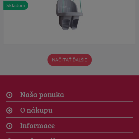
Skladom
NAČÍTAŤ ĎALŠIE
Naša ponuka
O nákupu
Informace