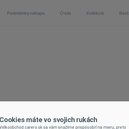
Podmienky nákupu
O nás
Kolekcie
Best
y
Cookies máte vo svojich rukách
Velkoobchod.carero.sk sa vám snažíme prispôsobiť na mieru, preto