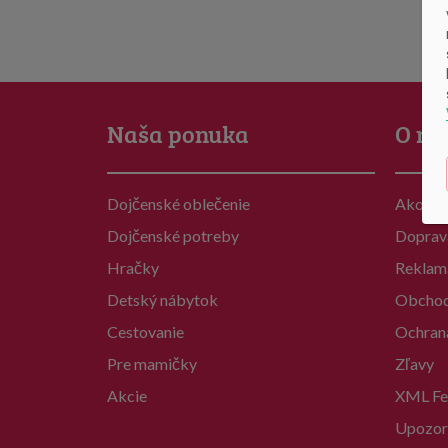
Naša ponuka
O ná
Dojčenské oblečenie
Ako na
Dojčenské potreby
Doprav
Hračky
Reklam
Detský nábytok
Obchod
Cestovanie
Ochran
Pre mamičky
Zľavy
Akcie
XML Fe
Upozor