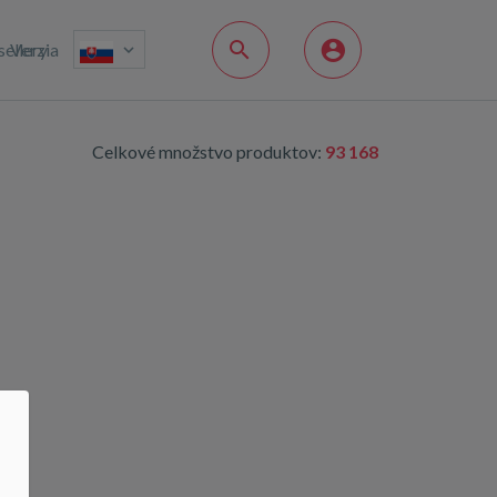
sellery
Verzia
Celkové množstvo produktov:
93 168