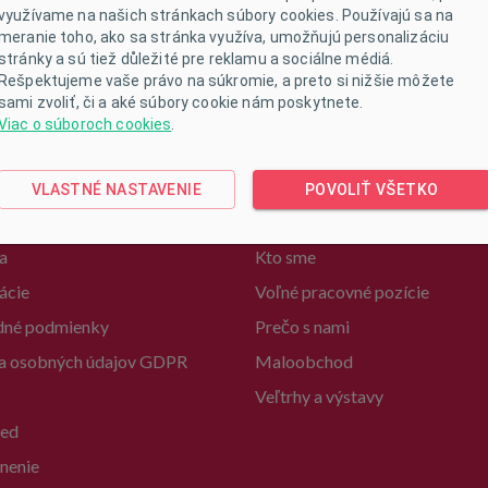
využívame na našich stránkach súbory cookies. Používajú sa na
meranie toho, ako sa stránka využíva, umožňujú personalizáciu
stránky a sú tiež důležité pre reklamu a sociálne médiá.
Rešpektujeme vaše právo na súkromie, a preto si nižšie môžete
sami zvoliť, či a aké súbory cookie nám poskytnete.
Viac o súboroch cookies
.
kupu
Informace
VLASTNÉ NASTAVENIE
POVOLIŤ VŠETKO
kupovať
Kontakty
a
Kto sme
ácie
Voľné pracovné pozície
né podmienky
Prečo s nami
a osobných údajov GDPR
Maloobchod
Veľtrhy a výstavy
ed
nenie