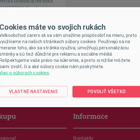
etská skladacia ohrádka
CARETERO Quadra blue
Cookies máte vo svojich rukách
Velkoobchod.carero.sk sa vám snažíme prispôsobiť na mieru, preto
využívame na našich stránkach súbory cookies. Používajú sa na
meranie toho, ako sa stránka využíva, umožňujú personalizáciu
ne nedostupné
stránky a sú tiež důležité pre reklamu a sociálne médiá.
Rešpektujeme vaše právo na súkromie, a preto si nižšie môžete
sami zvoliť, či a aké súbory cookie nám poskytnete.
Viac o súboroch cookies
.
VLASTNÉ NASTAVENIE
POVOLIŤ VŠETKO
kupu
Informace
kupovať
Kontakty