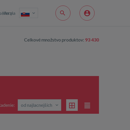
sellery
Verzia
Celkové množstvo produktov:
93 430
adenie: