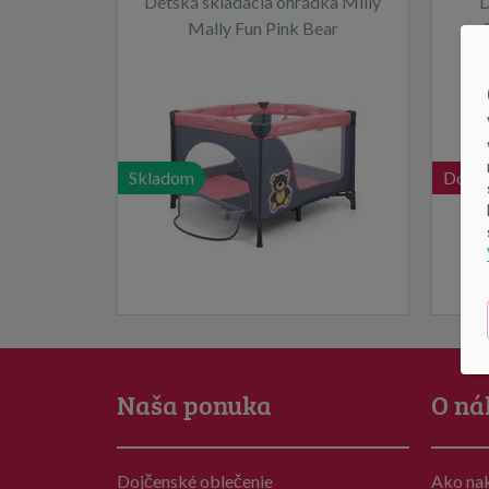
Detská skladacia ohrádka Milly
D
Mally Fun Pink Bear
Skladom
Dočas
Naša ponuka
O ná
Dojčenské oblečenie
Ako na