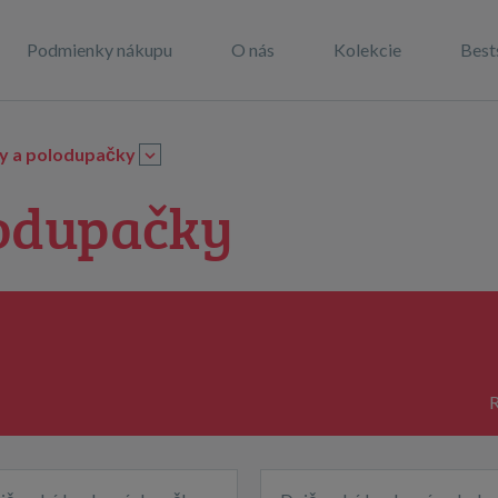
Podmienky nákupu
O nás
Kolekcie
Best
y a polodupačky
odupačky
R