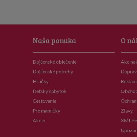
Naša ponuka
O ná
Dojčenské oblečenie
Ako na
Dojčenské potreby
Doprav
Hračky
Reklam
Detský nábytok
Obchod
Cestovanie
Ochran
Pre mamičky
Zľavy
Akcie
XML Fe
Upozor