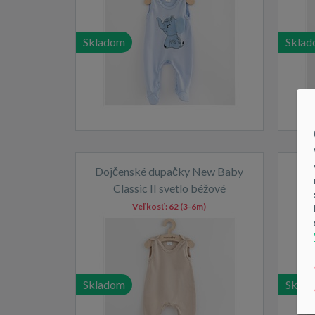
Skladom
Skla
Dojčenské dupačky New Baby
Do
Classic II svetlo béžové
Ba
Veľkosť:
62 (3-6m)
Skladom
Skla