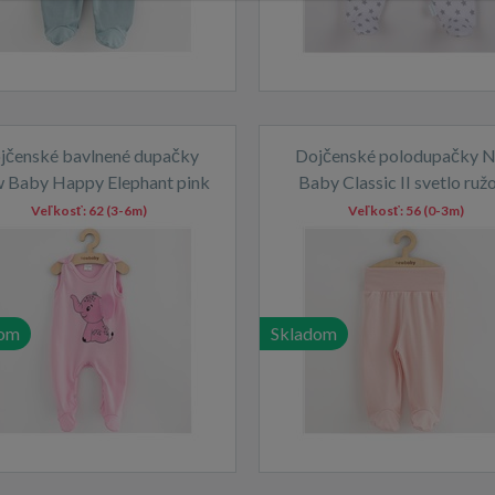
jčenské bavlnené dupačky
Dojčenské polodupačky 
 Baby Happy Elephant pink
Baby Classic II svetlo ruž
Veľkosť:
62 (3-6m)
Veľkosť:
56 (0-3m)
dom
Skladom