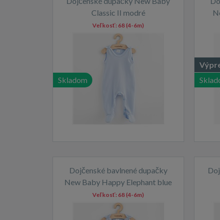
Dojčenské dupačky New Baby
Do
Classic II modré
N
Veľkosť:
68 (4-6m)
Výpr
Skladom
Skla
Dojčenské bavlnené dupačky
Doj
New Baby Happy Elephant blue
Veľkosť:
68 (4-6m)