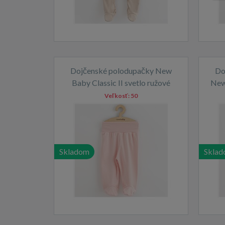
Dojčenské polodupačky New
Do
Baby Classic II svetlo ružové
New
Veľkosť:
50
Skladom
Skla