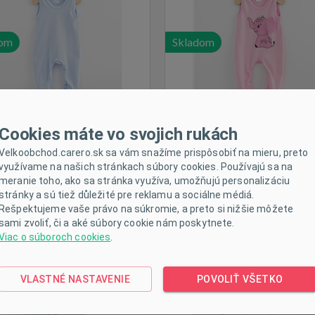
dom
Skladom
Cookies máte vo svojich rukách
Velkoobchod.carero.sk sa vám snažíme prispôsobiť na mieru, preto
využívame na našich stránkach súbory cookies. Používajú sa na
jčenské polodupačky New
Dojčenské polodupačky 
meranie toho, ako sa stránka využíva, umožňujú personalizáciu
by Classic II tmavo mätové
Baby Classic II sivé s
stránky a sú tiež důležité pre reklamu a sociálne médiá.
hviezdičkami
Veľkosť:
68 (4-6m)
Veľkosť:
74 (6-9m)
Rešpektujeme vaše právo na súkromie, a preto si nižšie môžete
sami zvoliť, či a aké súbory cookie nám poskytnete.
Viac o súboroch cookies
.
VLASTNÉ NASTAVENIE
POVOLIŤ VŠETKO
dom
Skladom