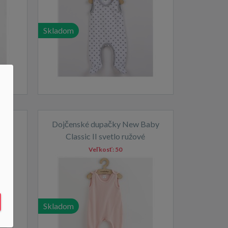
Skladom
New
Dojčenské dupačky New Baby
Classic II svetlo ružové
Veľkosť:
50
Skladom