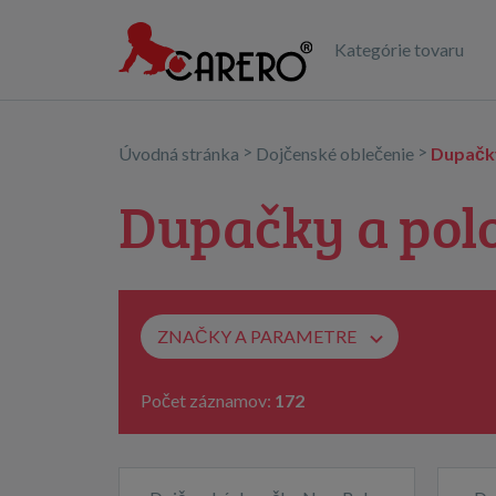
Kategórie tovaru
>
>
Úvodná stránka
Dojčenské oblečenie
Dupačk
Dupačky a pol
ZNAČKY A PARAMETRE
Počet záznamov:
172