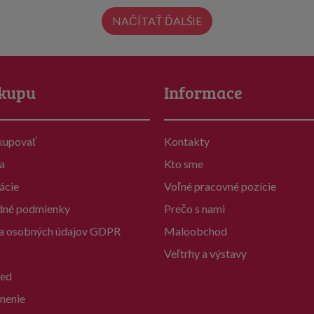
NAČÍTAŤ ĎALŠIE
kupu
Informace
kupovať
Kontakty
a
Kto sme
ácie
Voľné pracovné pozície
né podmienky
Prečo s nami
a osobných údajov GDPR
Maloobchod
Veľtrhy a výstavy
ed
nenie