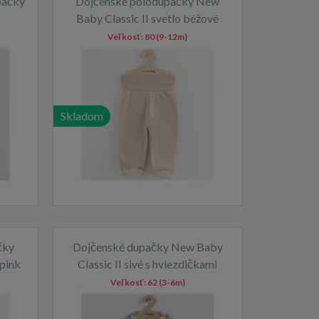
pačky
Dojčenské polodupačky New
Baby Classic II svetlo béžové
Veľkosť:
80 (9-12m)
Skladom
čky
Dojčenské dupačky New Baby
pink
Classic II sivé s hviezdičkami
Veľkosť:
62 (3-6m)