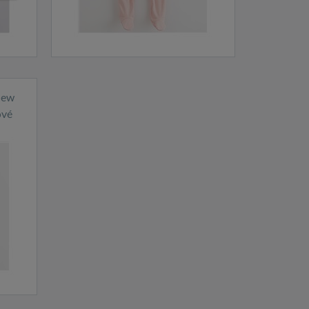
New
ové