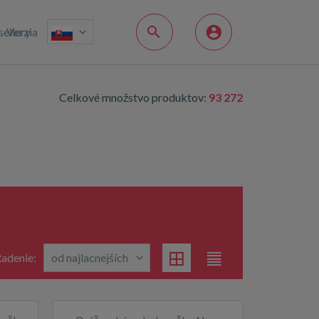
sellery
Verzia
Celkové množstvo produktov:
93 272
adenie: