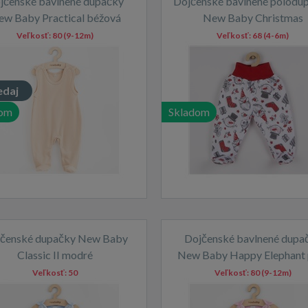
jčenské bavlnené dupačky
Dojčenské bavlnené polodu
ew Baby Practical béžová
New Baby Christmas
Veľkosť:
80 (9-12m)
Veľkosť:
68 (4-6m)
edaj
dom
Skladom
čenské dupačky New Baby
Dojčenské bavlnené dupa
Classic II modré
New Baby Happy Elephant 
Veľkosť:
50
Veľkosť:
80 (9-12m)