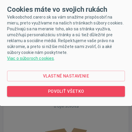
trojvrstvová
Cookies máte vo svojich rukách
Velkoobchod.carero.sk sa vám snažíme prispôsobiť na
mieru, preto využívame na našich stránkach súbory cookies.
Používajú sa na meranie toho, ako sa stránka využíva,
umožňujú personalizáciu stránky a sú tiež důležité pre
reklamu a sociálne médiá. Rešpektujeme vaše právo na
Skladom
súkromie, a preto si nižšie môžete sami zvoliť, či a aké
súbory cookie nám poskytnete.
Viac o súboroch cookies
.
VLASTNÉ NASTAVENIE
POVOLIŤ VŠETKO
Kartónová klopová krabica 500x200x400 mm
trojvrstvová