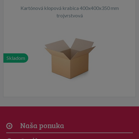
Kartónová klopová krabica 400x400x350 mm
trojvrstvová
Skladom
Naša ponuka