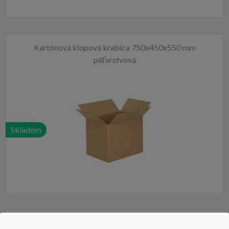
Kartónová klopová krabica 750x450x550 mm
päťvrstvová
Skladom
Kartónová klopová krabica 450x250x200 mm