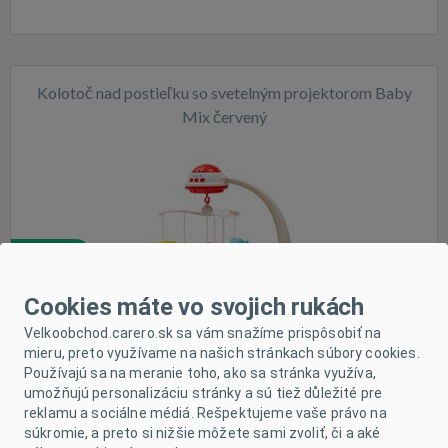
Kolotoč nad postieľku so svetelným projektorom Baby
Mix červený
Skladom
Cookies máte vo svojich rukách
Velkoobchod.carero.sk sa vám snažíme prispôsobiť na
mieru, preto využívame na našich stránkach súbory cookies.
Používajú sa na meranie toho, ako sa stránka využíva,
umožňujú personalizáciu stránky a sú tiež důležité pre
reklamu a sociálne médiá. Rešpektujeme vaše právo na
súkromie, a preto si nižšie môžete sami zvoliť, či a aké
Kolotoč nad postieľku Baby Mix Zoo