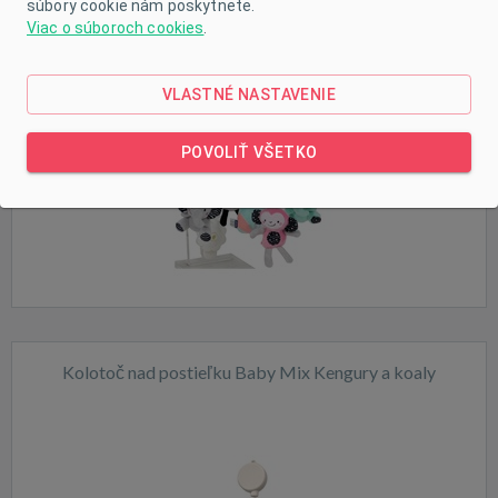
súbory cookie nám poskytnete.
Viac o súboroch cookies
.
VLASTNÉ NASTAVENIE
Výpredaj
POVOLIŤ VŠETKO
Skladom
Kolotoč nad postieľku Baby Mix Kengury a koaly