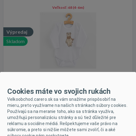
Veľkosť:
68 (4-6m)
Výpredaj
Skladom
Cookies máte vo svojich rukách
Luxusné bavlnené body krátky rukáv New Baby - biele
Velkoobchod.carero.sk sa vám snažíme prispôsobiť na
mieru, preto využívame na našich stránkach súbory cookies.
Používajú sa na meranie toho, ako sa stránka využíva,
Veľkosť:
92 (18-24m)
umožňujú personalizáciu stránky a sú tiež důležité pre
reklamu a sociálne médiá. Rešpektujeme vaše právo na
súkromie, a preto si nižšie môžete sami zvoliť, či a aké
súbory cookie nám poskytnete.