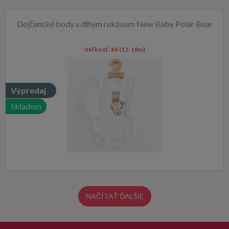
Dojčenské body s dlhým rukávom New Baby Polar Bear
Veľkosť:
86 (12-18m)
Výpredaj
Skladom
NAČÍTAŤ ĎALŠIE