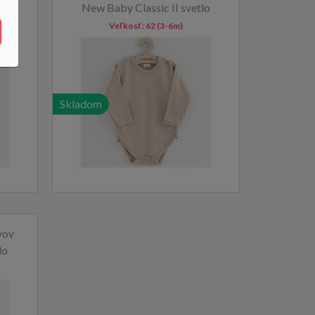
lo
New Baby Classic II svetlo
béžové
Veľkosť:
62 (3-6m)
Skladom
vov
lo