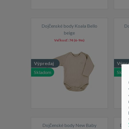
Dojčenské body Koala Bello
Do
beige
Veľkosť:
74 (6-9m)
Výpredaj
Výpr
Skladom
Skla
Dojčenské body New Baby
Dojč