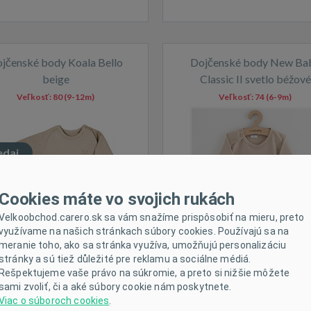
jčenské body Koala Bello
Dojčenské body New Ba
beige
Classic II svetlo béžové
Veľkosť:
80 (9-12m)
Veľkosť:
74 (6-9m)
edaj
dom
Skladom
Cookies máte vo svojich rukách
Velkoobchod.carero.sk sa vám snažíme prispôsobiť na mieru, preto
využívame na našich stránkach súbory cookies. Používajú sa na
meranie toho, ako sa stránka využíva, umožňujú personalizáciu
stránky a sú tiež důležité pre reklamu a sociálne médiá.
Rešpektujeme vaše právo na súkromie, a preto si nižšie môžete
sami zvoliť, či a aké súbory cookie nám poskytnete.
Viac o súboroch cookies
.
enské body celorozopínacie
Dojčenské body celorozopí