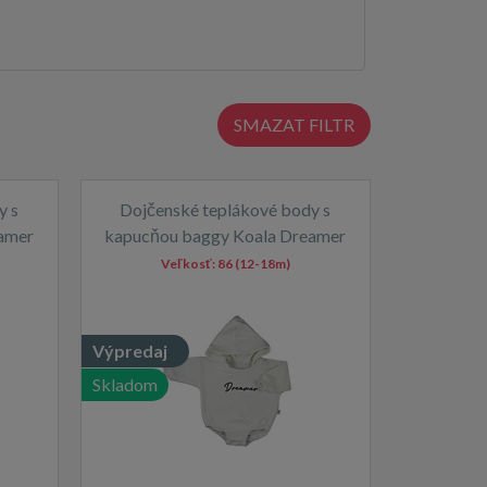
SMAZAT FILTR
y s
Dojčenské teplákové body s
amer
kapucňou baggy Koala Dreamer
béžová
Veľkosť:
86 (12-18m)
Výpredaj
Skladom