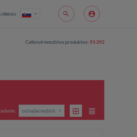
sellery
Verzia
Celkové množstvo produktov:
93 292
adenie: