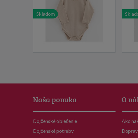
Skladom
Skla
Naša ponuka
O ná
Dojčenské oblečenie
Ako na
Dojčenské potreby
Doprav