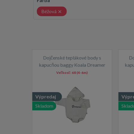
Farba
Béžová
Dojčenské teplákové body s
Do
kapucňou baggy Koala Dreamer
kap
béžová
Veľkosť:
68 (4-6m)
Výpredaj
Výpr
Skladom
Skla