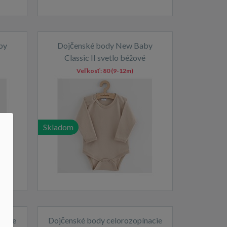
by
Dojčenské body New Baby
Classic II svetlo béžové
Veľkosť:
80 (9-12m)
Skladom
nacie
Dojčenské body celorozopínacie