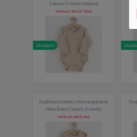
Classic II svetlo béžové
N
Veľkosť:
86 (12-18m)
Skladom
Skla
Dojčenské body celorozopínacie
Doj
New Baby Classic II svetlo
béžové
Veľkosť:
68 (4-6m)