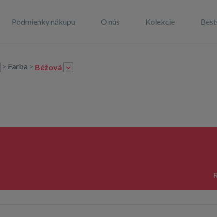
Podmienky nákupu
O nás
Kolekcie
Best
>
Farba
>
Béžová
R