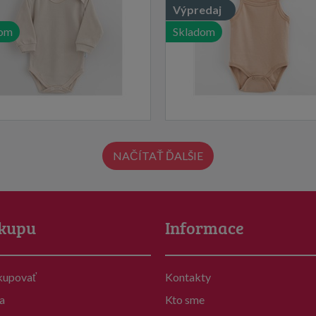
Výpredaj
dom
Skladom
NAČÍTAŤ ĎALŠIE
kupu
Informace
kupovať
Kontakty
a
Kto sme