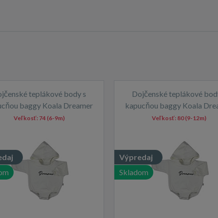
jčenské teplákové body s
Dojčenské teplákové bod
ucňou baggy Koala Dreamer
kapucňou baggy Koala Dre
béžová
béžová
Veľkosť:
74 (6-9m)
Veľkosť:
80 (9-12m)
edaj
Výpredaj
dom
Skladom