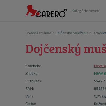
Kategórie tovaru
>
>
Úvodná stránka
Dojčenské oblečenie
Jarný/le
Dojčenský muš
Kolekcia:
New Ba
Značka:
NEW 
ID tovaru:
59429
EAN:
85961
Váha:
0,03 kg
Farba:
Ružová