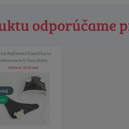
uktu odporúčame p
rná dojčenská čiapočka so
šatkou na krk New Baby
Sebastian sivá
Veľkosť:
62 (3-6m)
edaj
dom