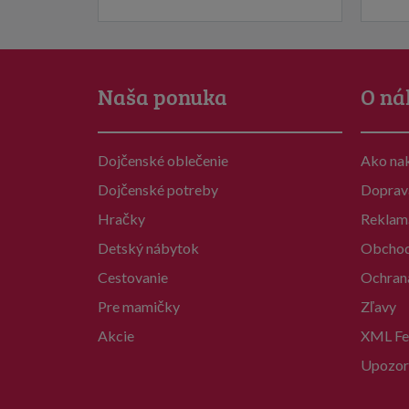
Naša ponuka
O ná
Dojčenské oblečenie
Ako na
Dojčenské potreby
Doprav
Hračky
Reklam
Detský nábytok
Obchod
Cestovanie
Ochran
Pre mamičky
Zľavy
Akcie
XML Fe
Upozor