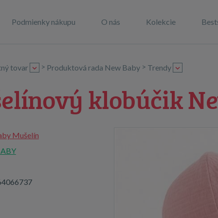
Podmienky nákupu
O nás
Kolekcie
Best
>
>
tný tovar
Produktová rada New Baby
Trendy
elínový klobúčik N
by Mušelín
BABY
64066737