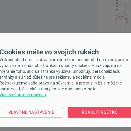
ETRE
K STIAHNUTIU
Cookies máte vo svojich rukách
Velkoobchod.carero.sk sa vám snažíme prispôsobiť na mieru, preto
využívame na našich stránkach súbory cookies. Používajú sa na
meranie toho, ako sa stránka využíva, umožňujú personalizáciu
 bábätká New Baby. Klobúčik je určenáý pre bábätká a malé deti,
stránky a sú tiež důležité pre reklamu a sociálne médiá.
 pohodlné, takže sa nemusíte báť, že by sa klobúčik mohol ľahko 
Rešpektujeme vaše právo na súkromie, a preto si nižšie môžete
sami zvoliť, či a aké súbory cookie nám poskytnete.
ed slnečnými lúčmi. Mušelín je jedna z najčistejších, najjednoduc
Viac o súboroch cookies
.
 si ho zamilujú deti po celom svete. Ľahká štruktúra umožňuje muše
iatia. Táto vlastnosť pomáha udržať Vaše dieťa v pohodlí, bezpečí a 
VLASTNÉ NASTAVENIE
POVOLIŤ VŠETKO
 pranie a postupom času je ľahší a jemnejší. Zloženie: 100% ba