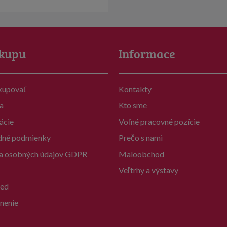
kupu
Informace
kupovať
Kontakty
a
Kto sme
ácie
Voľné pracovné pozície
né podmienky
Prečo s nami
a osobných údajov GDPR
Maloobchod
Veľtrhy a výstavy
ed
nenie