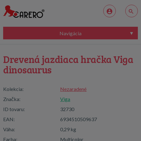
Navigácia
Drevená jazdiaca hračka Viga
dinosaurus
Kolekcia:
Nezaradené
Značka:
Viga
ID tovaru:
32730
EAN:
6934510509637
Váha:
0,29 kg
Farba:
Multicolor