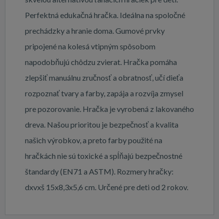
Perfektná edukačná hračka. Ideálna na spoločné
prechádzky a hranie doma. Gumové prvky
pripojené na kolesá vtipným spôsobom
napodobňujú chôdzu zvierat. Hračka pomáha
zlepšiť manuálnu zručnosť a obratnosť, učí dieťa
rozpoznať tvary a farby, zapája a rozvíja zmysel
pre pozorovanie. Hračka je vyrobená z lakovaného
dreva. Našou prioritou je bezpečnosť a kvalita
našich výrobkov, a preto farby použité na
hračkách nie sú toxické a spĺňajú bezpečnostné
štandardy (EN71 a ASTM). Rozmery hračky:
dxvxš 15x8,3x5,6 cm. Určené pre deti od 2 rokov.