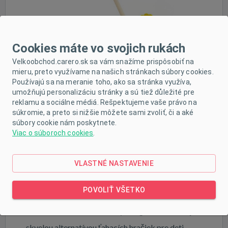
Cookies máte vo svojich rukách
Velkoobchod.carero.sk sa vám snažíme prispôsobiť na
mieru, preto využívame na našich stránkach súbory cookies.
Používajú sa na meranie toho, ako sa stránka využíva,
umožňujú personalizáciu stránky a sú tiež důležité pre
reklamu a sociálne médiá. Rešpektujeme vaše právo na
súkromie, a preto si nižšie môžete sami zvoliť, či a aké
súbory cookie nám poskytnete.
POPIS PRODUKTU
Viac o súboroch cookies
.
PARAMETRE
VLASTNÉ NASTAVENIE
K STIAHNUTIU
POVOLIŤ VŠETKO
Krásna drevená hračka na tyči Viga Dinosaurus je
skvelou alternatívou ťahacích hračiek pre deti.