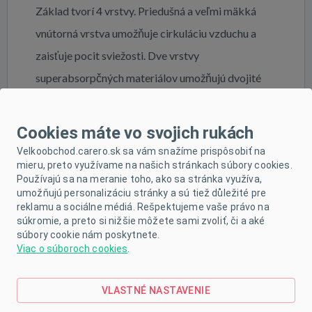
Základ tvorí 4 vrstvy. Priedušná a veľmi mäkká
vnútorná vrstva umožňuje cirkuláciu vzduchu a
zaisťuje pocit sviežosti. Dve vrstvy
superabsorpčných materiálov umožňujú dvojité
viazanie vlhkosti, zaisťujú zadržiavanie tekutín
vnútri vložky a neutralizujú nepríjemné pachy.
Cookies máte vo svojich rukách
Vonkajšia fólia zabraňuje únikom a chráni spodnú
Velkoobchod.carero.sk sa vám snažíme prispôsobiť na
mieru, preto využívame na našich stránkach súbory cookies.
bielizeň pred znečistením. Pozor! Jednorazový
Používajú sa na meranie toho, ako sa stránka využíva,
produkt. Odporúčame vložky pravidelne meniť.
umožňujú personalizáciu stránky a sú tiež důležité pre
reklamu a sociálne médiá. Rešpektujeme vaše právo na
Odporúča sa pre použitie s popôrodnou bielizňou.
súkromie, a preto si nižšie môžete sami zvoliť, či a aké
Balenie obsahuje 10 ks.
súbory cookie nám poskytnete.
Viac o súboroch cookies
.
Charakteristika:
- priedušná a veľmi mäkká vnútorná vrstva, ktorá
VLASTNÉ NASTAVENIE
zabraňuje podráždeniu