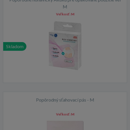
M
Veľkosť:
M
Skladom
Popôrodný sťahovací pás - M
Veľkosť:
M