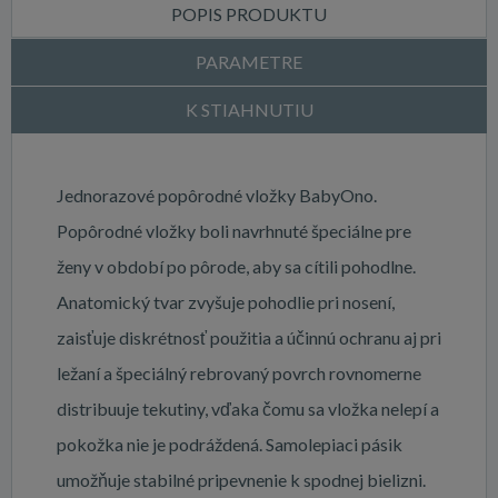
POPIS PRODUKTU
PARAMETRE
K STIAHNUTIU
Jednorazové popôrodné vložky BabyOno.
Popôrodné vložky boli navrhnuté špeciálne pre
ženy v období po pôrode, aby sa cítili pohodlne.
Anatomický tvar zvyšuje pohodlie pri nosení,
zaisťuje diskrétnosť použitia a účinnú ochranu aj pri
ležaní a špeciálný rebrovaný povrch rovnomerne
distribuuje tekutiny, vďaka čomu sa vložka nelepí a
pokožka nie je podráždená. Samolepiaci pásik
umožňuje stabilné pripevnenie k spodnej bielizni.