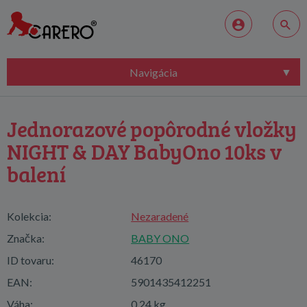
Navigácia
Jednorazové popôrodné vložky
NIGHT & DAY BabyOno 10ks v
balení
Kolekcia:
Nezaradené
Značka:
BABY ONO
ID tovaru:
46170
EAN:
5901435412251
Váha:
0,24 kg