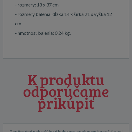
- rozmery: 18 x 37 cm
- rozmery balenia: dĺžka 14 x šírka 21 x výška 12
cm
- hmotnosť balenia: 0,24 kg.
K produktu
odporúčame
prikúpiť
Popôrodné nohavičky Akuku pre opakované použitie vel