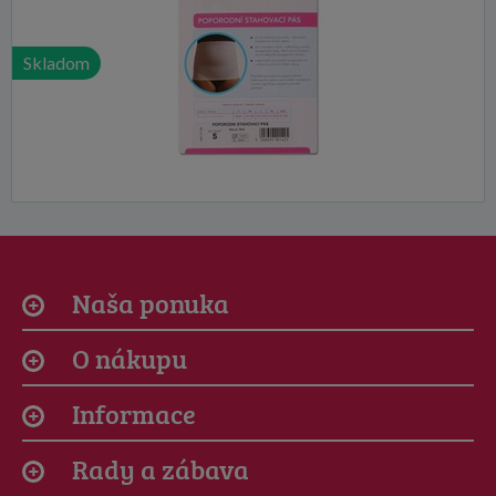
Skladom
Naša ponuka
O nákupu
Informace
Rady a zábava